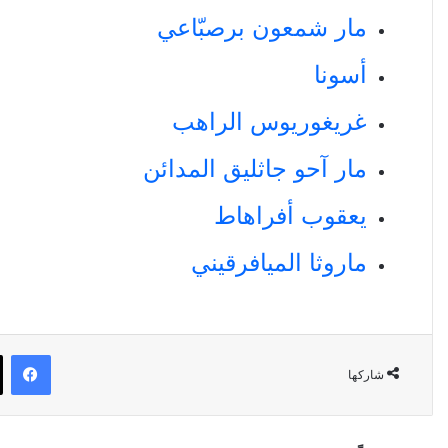
مار شمعون برصبّاعي
أسونا
غريغوريوس الراهب
مار آحو جاثليق المدائن
يعقوب أفراهاط
ماروثا الميافرقيني
في
شاركها