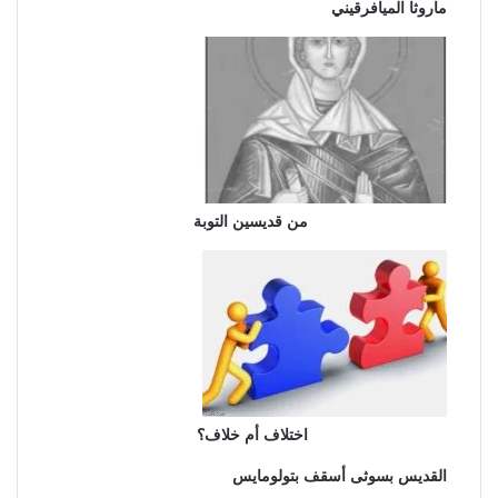
ماروثا الميافرقيني
من قديسين التوبة
اختلاف أم خلاف؟
القديس بسوثى أسقف بتولومايس