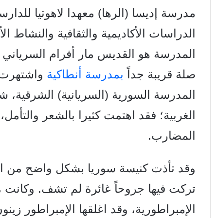
مدرسة إديسا (الرها) معهدا لاهوتيا للدا
الدراسات الأكاديمية والثقافية والنشاط 
المدرسة هو القديس مار أفرام السرياني (
صلة قريبة جداً
بمدرسة أنطاكية
واشتهرت ب
المدرسة السورية (السريانية) الشرقية، شر
الغربية؛ فقد اهتمت كثيرا بالشعر والتأمل، ت
المضارب.
وقد تأذت كنيسة سوريا بشكل واضح من ال
تركت فيها جروحاً غائرة لم تشف. وكانت 